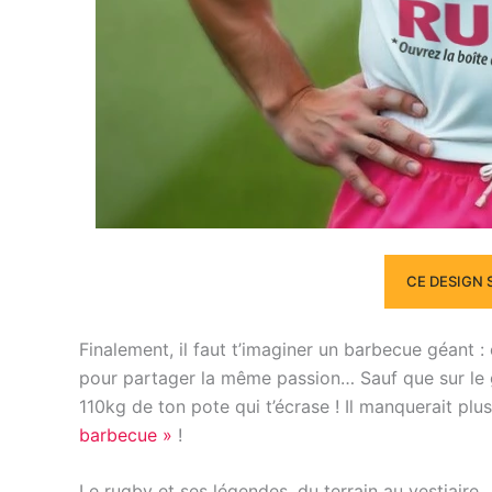
CE DESIGN 
Finalement, il faut t’imaginer un barbecue géant :
pour partager la même passion… Sauf que sur le gr
110kg de ton pote qui t’écrase ! Il manquerait plus
barbecue »
!
Le rugby et ses légendes, du terrain au vestiaire