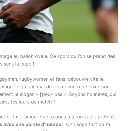
age au ballon ovale. Ce sport où l’on se prend des
 sans la cape !
rugbymen, rugbywomen et fans, découvre vite le
t plaque déjà pas mal de ses concurrents avec son
èrement le slogan « j’peux pas ». Soyons honnêtes, qui
aires les jours de match ?
ut et fort l’amour que tu portes à ton sport préféré.
es avec une pointe d’humour
. On risque fort de te