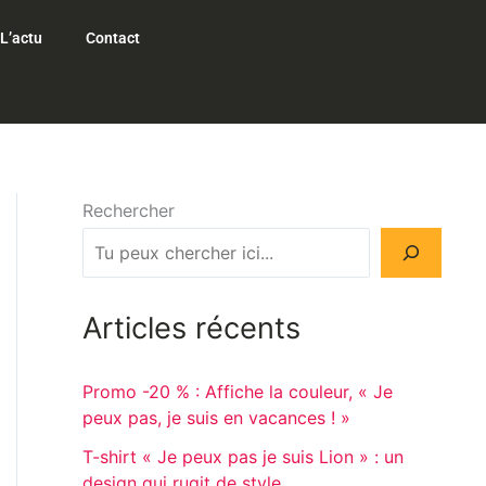
L’actu
Contact
Rechercher
Articles récents
Promo -20 % : Affiche la couleur, « Je
peux pas, je suis en vacances ! »
T-shirt « Je peux pas je suis Lion » : un
design qui rugit de style