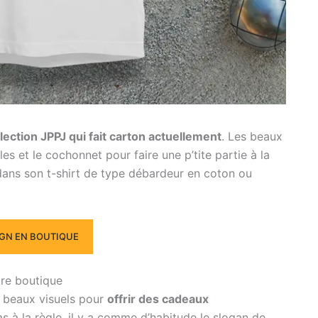
ollection JPPJ qui fait carton actuellement
. Les beaux
les et le cochonnet pour faire une p’tite partie à la
n dans son t-shirt de type débardeur en coton ou
IGN EN BOUTIQUE
tre boutique
es beaux visuels pour
offrir des cadeaux
as à la règle, il y a comme d’habitude le slogan de