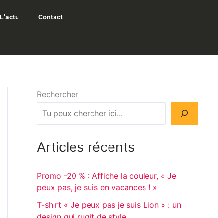
L’actu
Contact
Rechercher
Articles récents
Promo -20 % : Affiche la couleur, « Je
peux pas, je suis en vacances ! »
T-shirt « Je peux pas je suis Lion » : un
design qui rugit de style