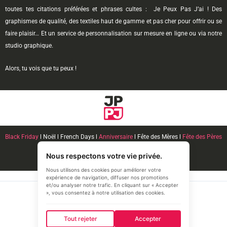
toutes tes citations préférées et phrases cultes : Je Peux Pas J’ai ! Des
graphismes de qualité, des textiles haut de gamme et pas cher pour offrir ou se
faire plaisir… Et un service de personnalisation sur mesure en ligne ou via notre
studio graphique.
Alors, tu vois que tu peux !
Black Friday
l Noël l French Days l
Anniversaire
l Fête des Mères l
Fête des Pères
l
Couple Amoureux
Nous respectons votre vie privée.
Nous utilisons des cookies pour améliorer votre
expérience de navigation, diffuser nos promotions
et/ou analyser notre trafic. En cliquant sur « Accepter
», vous consentez à notre utilisation des cookies.
© 2026 JPPJ.fr
Tout rejeter
Accepter