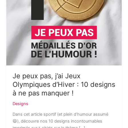
:
10
designs
à
ne
pas
manquer
!
Je peux pas, j’ai Jeux
Olympiques d’Hiver : 10 designs
à ne pas manquer !
Designs
Dans cet article sportif (et plein d’humour assumé
😄), découvre nos 10 designs incontournables