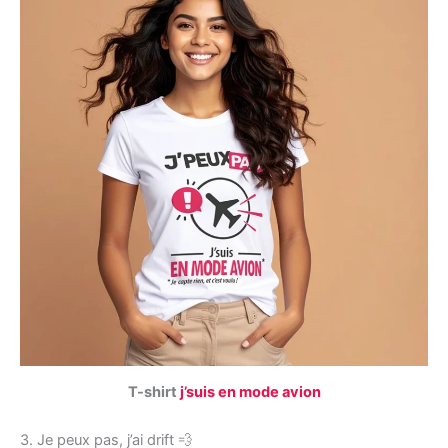
T-shirt
j’suis en mode avion
3. Je peux pas, j’ai drift 💨