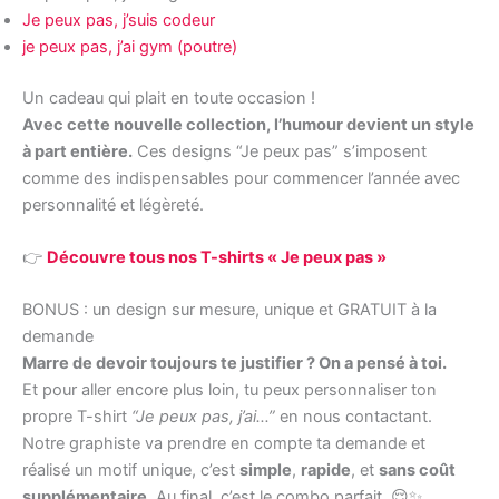
Je peux pas, j’suis codeur
je peux pas, j’ai gym (poutre)
Un cadeau qui plait en toute occasion !
Avec cette nouvelle collection, l’humour devient un style
à part entière.
Ces designs “Je peux pas” s’imposent
comme des indispensables pour commencer l’année avec
personnalité et légèreté.
👉
Découvre tous nos T-shirts « Je peux pas »
BONUS : un design sur mesure, unique et GRATUIT à la
demande
Marre de devoir toujours te justifier ? On a pensé à toi.
Et pour aller encore plus loin, tu peux personnaliser ton
propre T-shirt
“Je peux pas, j’ai…”
en nous contactant.
Notre graphiste va prendre en compte ta demande et
réalisé un motif unique, c’est
simple
,
rapide
, et
sans coût
supplémentaire
. Au final, c’est le combo parfait. 😌✨