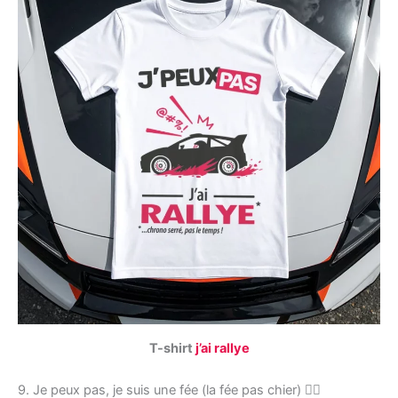
T-shirt
j’ai rallye
9. Je peux pas, je suis une fée (la fée pas chier) 🧚‍♀️