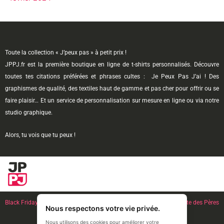
Toute la collection « J’peux pas » à petit prix !
JPPJ.fr est la première boutique en ligne de t-shirts personnalisés. Découvre
toutes tes citations préférées et phrases cultes : Je Peux Pas J’ai ! Des
graphismes de qualité, des textiles haut de gamme et pas cher pour offrir ou se
faire plaisir… Et un service de personnalisation sur mesure en ligne ou via notre
studio graphique.
Alors, tu vois que tu peux !
Black Friday
l Noël l French Days l
Anniversaire
l Fête des Mères l
Fête des Pères
Nous respectons votre vie privée.
l
Couple Amoureux
Nous utilisons des cookies pour améliorer votre