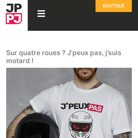
Aller
BOUTIQUE
Menu
au
contenu
Sur quatre roues ? J’peux pas, j’suis
motard !