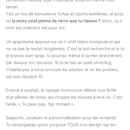
La version casque typé cross pour la performance tout-
terrain
T’es un fou de sensations fortes et sports extrêmes, et pour
toi
la moto s’est pleine de terre que tu l’aimes ?
Alors, ce t-
shirt est vraiment fait pour toi !
Un graphisme apposé sur un t-shirt blanc immaculé et qui
ne va pas le restait longtemps. C’est le but recherché et si tu
le prends bien large, tu pourras même le porter directement
par dessus ton blouson. Si tu te fais un petit shooting,
n’hésite pas à nous envoyer les photos et on les postera
sur nos réseaux 😉
Enervé à souhait, le casque motocross délivre tout l’ADN
d’un pilotes de cross qui choppe les bosses à tout va. C’est
facile, « Tu peux pas, t’es motard ».
Supports, couleurs et personnalisation pour les motards
Tu remarqueras qu’on propose TOUS nos design sur les