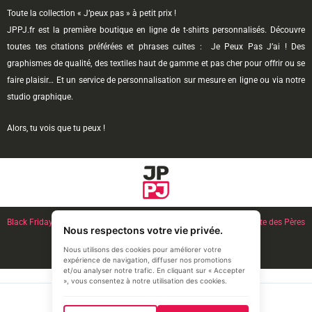
Toute la collection « J’peux pas » à petit prix !
JPPJ.fr est la première boutique en ligne de t-shirts personnalisés. Découvre
toutes tes citations préférées et phrases cultes : Je Peux Pas J’ai ! Des
graphismes de qualité, des textiles haut de gamme et pas cher pour offrir ou se
faire plaisir… Et un service de personnalisation sur mesure en ligne ou via notre
studio graphique.
Alors, tu vois que tu peux !
Black Friday
l Noël l French Days l
Anniversaire
l Fête des Mères l
Fête des Pères
Nous respectons votre vie privée.
l
Couple Amoureux
Nous utilisons des cookies pour améliorer votre
expérience de navigation, diffuser nos promotions
et/ou analyser notre trafic. En cliquant sur « Accepter
», vous consentez à notre utilisation des cookies.
© 2026 JPPJ.fr