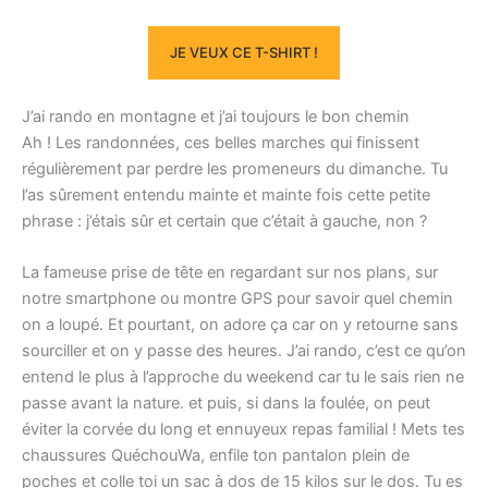
JE VEUX CE T-SHIRT !
J’ai rando en montagne et j’ai toujours le bon chemin
Ah ! Les randonnées, ces belles marches qui finissent
régulièrement par perdre les promeneurs du dimanche. Tu
l’as sûrement entendu mainte et mainte fois cette petite
phrase : j’étais sûr et certain que c’était à gauche, non ?
La fameuse prise de tête en regardant sur nos plans, sur
notre smartphone ou montre GPS pour savoir quel chemin
on a loupé. Et pourtant, on adore ça car on y retourne sans
sourciller et on y passe des heures. J’ai rando, c’est ce qu’on
entend le plus à l’approche du weekend car tu le sais rien ne
passe avant la nature. et puis, si dans la foulée, on peut
éviter la corvée du long et ennuyeux repas familial ! Mets tes
chaussures QuéchouWa, enfile ton pantalon plein de
poches et colle toi un sac à dos de 15 kilos sur le dos. Tu es