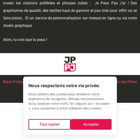
toutes tes citations préférées et phrases cultes : Je Peux Pas J’ai ! Des
graphismes de qualité, des textiles haut de gamme et pas cher pour offrir ou se
faire plaisir… Et un service de personnalisation sur mesure en ligne ou via notre
studio graphique.
Alors, tu vois que tu peux !
Black Friday
l Noël l French Days l
Anniversaire
l Fête des Mères l
Fête des Pères
Nous respectons votre vie privée.
l
Couple Amoureux
Nous utilisons des cookies pour améliorer votre
expérience de navigation, diffuser nos promotions
et/ou analyser notre trafic. En cliquant sur « Accepter
», vous consentez à notre utilisation des cookies.
© 2026 JPPJ.fr
Tout rejeter
Accepter