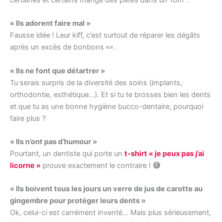
certaines et certains mange des pates dans un 10m
.
« Ils adorent faire mal »
Fausse idée ! Leur kiff, c’est surtout de réparer les dégâts
après un excès de bonbons 🍬.
« Ils ne font que détartrer »
Tu serais surpris de la diversité des soins (implants,
orthodontie, esthétique…). Et si tu te brosses bien les dents
et que tu as une bonne hygiène bucco-dentaire, pourquoi
faire plus ?
« Ils n’ont pas d’humour »
Pourtant, un dentiste qui porte un
t-shirt « je peux pas j’ai
licorne »
prouve exactement le contraire !
😅
« Ils boivent tous les jours un verre de jus de carotte au
gingembre pour protéger leurs dents »
Ok, celui-ci est carrément inventé… Mais plus sérieusement,