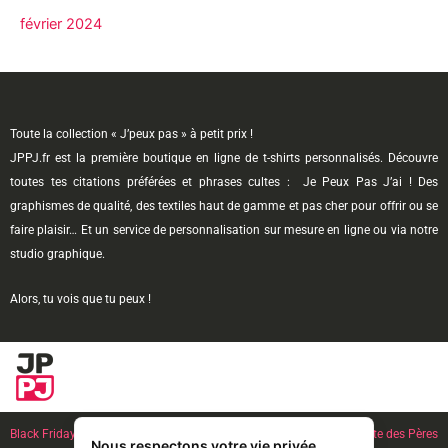
février 2024
Toute la collection « J’peux pas » à petit prix !
JPPJ.fr est la première boutique en ligne de t-shirts personnalisés. Découvre
toutes tes citations préférées et phrases cultes : Je Peux Pas J’ai ! Des
graphismes de qualité, des textiles haut de gamme et pas cher pour offrir ou se
faire plaisir… Et un service de personnalisation sur mesure en ligne ou via notre
studio graphique.
Alors, tu vois que tu peux !
Black Friday
l Noël l French Days l
Anniversaire
l Fête des Mères l
Fête des Pères
Nous respectons votre vie privée.