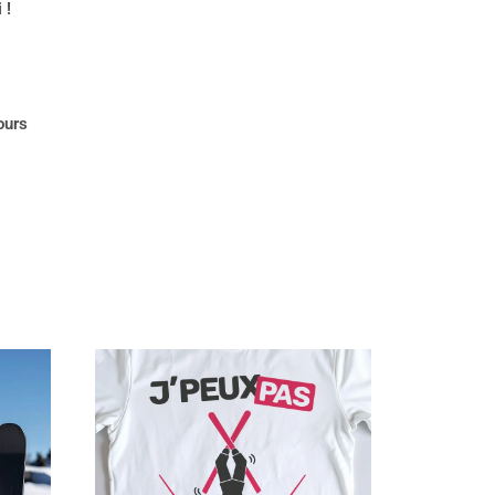
 !
ours