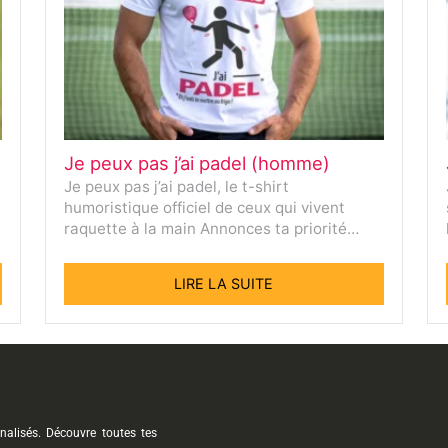
Je peux pas j’ai padel (homme)
Je peux pas j’ai padel, le t-shirt
humoristique officiel de ceux qui vivent
raquette à la main Annonces ta priorité…
LIRE LA SUITE
nnalisés. Découvre toutes tes