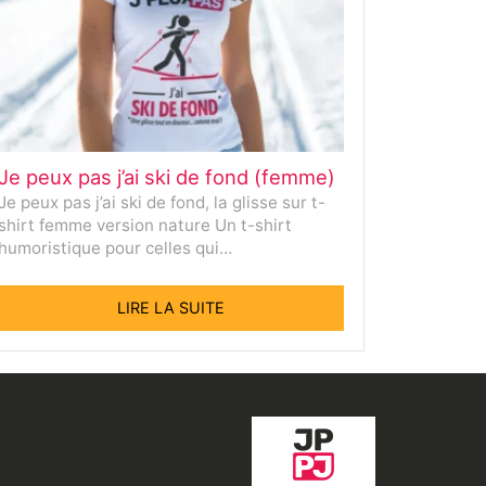
Je peux pas j’ai ski de fond (femme)
Je peux pas j’ai ski de fond, la glisse sur t-
shirt femme version nature Un t-shirt
humoristique pour celles qui…
LIRE LA SUITE