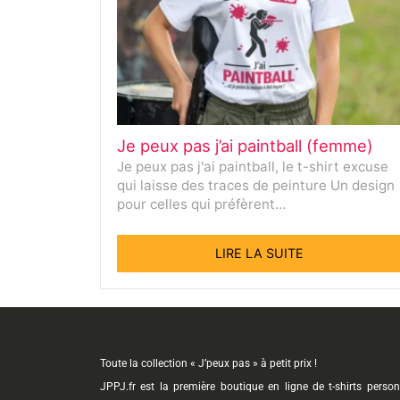
Je peux pas j’ai paintball (femme)
Je peux pas j'ai paintball, le t-shirt excuse
qui laisse des traces de peinture Un design
pour celles qui préfèrent…
LIRE LA SUITE
Toute la collection « J’peux pas » à petit prix !
JPPJ.fr est la première boutique en ligne de t-shirts perso