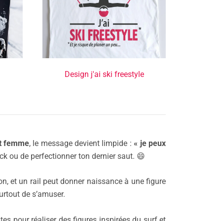
Design j'ai ski freestyle
et femme
, le message devient limpide :
« je peux
ick ou de perfectionner ton dernier saut. 😄
n, et un rail peut donner naissance à une figure
surtout de s’amuser.
s pour réaliser des figures inspirées du surf et