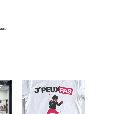
 !
ours