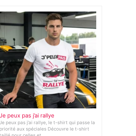
Je peux pas j’ai rallye
Je peux pas j’ai rallye, le t-shirt qui passe la
priorité aux spéciales Découvre le t-shirt
taillé pour celles et…