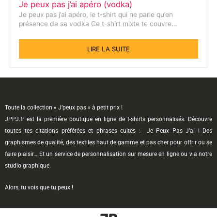
Je peux pas j’ai apéro (vodka)
Je peux pas j’ai apéro, le t-shirt qui ne parle qu’en
présence de sa vodka Ce t-shirt mixte te couvre…
LIRE LA SUITE
Toute la collection « J’peux pas » à petit prix !
JPPJ.fr est la première boutique en ligne de t-shirts personnalisés. Découvre
toutes tes citations préférées et phrases cultes : Je Peux Pas J’ai ! Des
graphismes de qualité, des textiles haut de gamme et pas cher pour offrir ou se
faire plaisir… Et un service de personnalisation sur mesure en ligne ou via notre
studio graphique.
Alors, tu vois que tu peux !