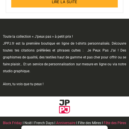
LIRE LA SUITE
Toute la collection « J’peux pas » à petit prix !
JPPJ.fr est la première boutique en ligne de t-shirts personnalisés. Découvre
toutes tes citations préférées et phrases cultes : Je Peux Pas J’ai ! Des
graphismes de qualité, des textiles haut de gamme et pas cher pour offrir ou se
faire plaisir… Et un service de personnalisation sur mesure en ligne ou via notre
studio graphique.
Alors, tu vois que tu peux !
Black Friday
l Noël l French Days l
Anniversaire
l Fête des Mères l
Fête des Pères