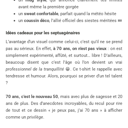
un
mug stylé
, qui annonce clairement tes limites
avant même la première gorgée
un
sweat confortable
, parfait quand la météo hésite
un
coussin déco
, l’allié officiel des siestes méritées 💤
Idées cadeaux pour les septuagénaires
L’avantage d’un visuel comme celui-ci, c’est qu’il ne se prend
pas au sérieux. En effet,
à 70 ans, on n’est pas vieux
: on est
simplement expérimenté, affûté, et surtout… libre ! D’ailleurs,
beaucoup disent que c’est l’âge où l’on devient un vrai
professionnel de la tranquillité
😁. Ce t-shirt le rappelle avec
tendresse et humour. Alors, pourquoi se priver d’un tel talent
?
70 ans, c’est le nouveau 50
, mais avec plus de sagesse et 20
ans de plus. Des d’anecdotes incroyables, du recul pour rire
de tout et ce dessin « je peux pas, j’ai 70 ans » à afficher
comme un
privilège
.